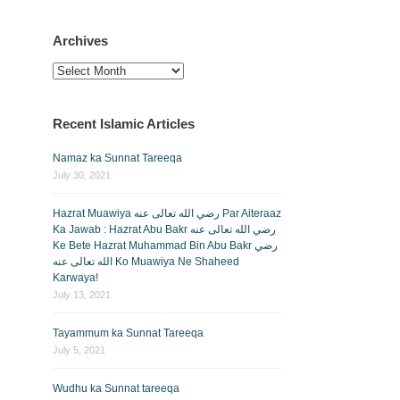
Archives
Archives
Recent Islamic Articles
Namaz ka Sunnat Tareeqa
July 30, 2021
Hazrat Muawiya رضي الله تعالى عنه Par Aiteraaz
Ka Jawab : Hazrat Abu Bakr رضي الله تعالى عنه
Ke Bete Hazrat Muhammad Bin Abu Bakr رضي
الله تعالى عنه Ko Muawiya Ne Shaheed
Karwaya!
July 13, 2021
Tayammum ka Sunnat Tareeqa
July 5, 2021
Wudhu ka Sunnat tareeqa