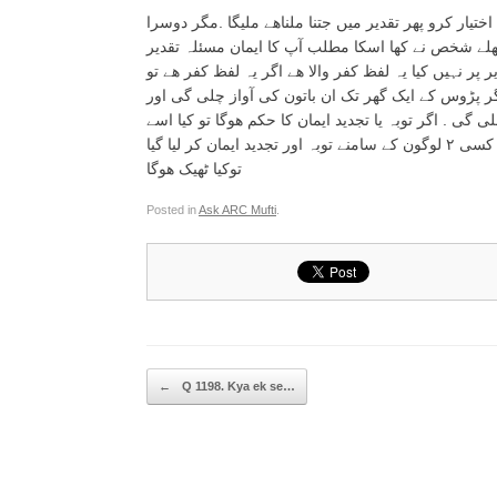
تیار کرو پھر تقدیر میں جتنا ملناھے ملیگا .مگر دوسرا
ھلے شخص نے کھا اسکا مطلب آپ کا ایمان مسئلہ تقدیر
 پر نہیں کیا یہ لفظ کفر والا ھے اگر یہ لفظ کفر ھے تو
ر پڑوس کے ایک گھر تک ان باتون کی آواز چلی گی اور
ز چلی گی . اگر توبہ یا تجدید ایمان کا حکم ھوگا تو کیا اسے
لوگون کے سامنے توبہ اور تجدید ایمان کرنا ھوگا . اگر ان لوگون کے علاوہ اور کسی ۲ لوگون کے سامنے توبہ اور تجدید ایمان کر لیا گیا
توکیا ٹھیک ھوگا
Posted in
Ask ARC Mufti
.
Post navigation
←
Q 1198. Kya ek se…