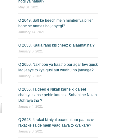
hogi ya halaal?
May 31, 2021
پ
Q 2649. Saff ke beech mein mimber ya piller
hone se namaz ho jaayegi?
January 14, 2021
Q 2653. Kaala rang kis cheez ki alaamat hai?
January 6, 2021
Q 2650. Nakhoon ya haatho par agar fevi quick
lag jaaye to kya gusl aur wudhu ho jaayega?
January 5, 2021
Q 2656. Tajdeed e Nikah karne ki daleel
chahiye sabse pehle kaun se Sahabi ne Nikah
Dohraya tha ?
January 4, 2021
Q 2648. 4 rakat ki niyat baandhi aur paanchvi
rakat ke sajde mein yaad aaya to kya kare?
January 3, 2021