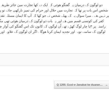
increase
دو لوگون کے درمیان یہ گفتگو ھوئی کہ ایک نے کھا تجارت مین جائز طریقہ اخ
or
شخص اس بات پر تھا کہ تجارت میں حلال اور حرام کی تمیز نارکھی جائے تو پ
decrease
ر نہیں ھے . میرا سوال یہ کے پھلے شخص نے جو کھا کہ آپ کا ایمان مسئلہ تقدیر
volume.
کفر کی کونسی قسم میں ھے اور یہ بات دو لوگون کے درمیان ھوئی تھی مگ
راستہ پر ۳یا چار لوگ کھڑے تھے اُن لوگوں کے کانوں تک اس گفتگو کی آوا
Q 1200. Gusl-e-Janabat ke duaran…
→