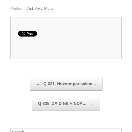
Posted in
Ask ARC Mufti
.
Post navigation
←
Q 621. Huzoor par salam…
Q 628. ZAID NE HINDA…
→