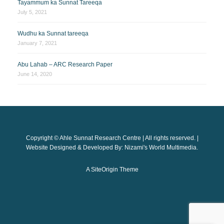
Tayammum ka Sunnat Tareeqa
July 5, 2021
Wudhu ka Sunnat tareeqa
January 7, 2021
Abu Lahab – ARC Research Paper
June 14, 2020
Copyright © Ahle Sunnat Research Centre | All rights reserved. |
Website Designed & Developed By: Nizami's World Multimedia.
A
SiteOrigin
Theme