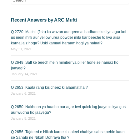
Recent Answers by ARC Mufti
Q 2720. Machli (fish) ka wazan aur qeemat badhane ke liye agar koi
us mein mitti aur yellow urea powder mila kar beeche to kya aisa
karna jaiz hoga? Uski kamaai haraam hogi ya halaal?
May 31, 2021
Q 2649. Saff ke beech mein mimber ya piller hone se namaz ho
jaayegi?
January 14, 2021
Q 2653. Kaala rang kis cheez ki alaamat hai?
January 6, 2021
Q 2650. Nakhoon ya haatho par agar fevi quick lag jaaye to kya gusl
aur wudhu ho jaayega?
January 5, 2021
Q 2656. Tajdeed e Nikah karne ki daleel chahiye sabse pehle kaun
se Sahabi ne Nikah Dohraya tha ?