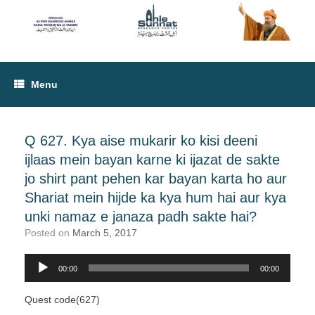
Menu
Q 627. Kya aise mukarir ko kisi deeni
ijlaas mein bayan karne ki ijazat de sakte
jo shirt pant pehen kar bayan karta ho aur
Shariat mein hijde ka kya hum hai aur kya
unki namaz e janaza padh sakte hai?
Posted on
March 5, 2017
00:00
00:00
Audio
Player
Quest code(627)