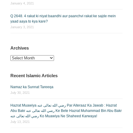
January 4, 2021
Q 2648. 4 rakat ki niyat baandhi aur paanchvi rakat ke sajde mein
yaad aaya to kya kare?
January 3, 2021
Archives
Archives
Recent Islamic Articles
Namaz ka Sunnat Tareeqa
July 30, 2021
Hazrat Muawiya رضي الله تعالى عنه Par Aiteraaz Ka Jawab : Hazrat
Abu Bakr رضي الله تعالى عنه Ke Bete Hazrat Muhammad Bin Abu Bakr
رضي الله تعالى عنه Ko Muawiya Ne Shaheed Karwaya!
July 13, 2021